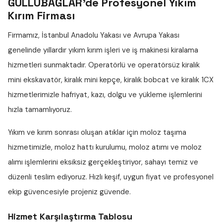
GÜLLÜBAĞLAR'de Profesyonel Yıkım
Kırım Firması
Firmamız, İstanbul Anadolu Yakası ve Avrupa Yakası
genelinde yıllardır
yıkım kırım işleri
ve iş makinesi kiralama
hizmetleri sunmaktadır. Operatörlü ve operatörsüz
kiralık
mini ekskavatör
,
kiralık mini kepçe
,
kiralık bobcat
ve
kiralık 1CX
hizmetlerimizle hafriyat, kazı, dolgu ve yükleme işlemlerini
hızla tamamlıyoruz.
Yıkım ve kırım sonrası oluşan atıklar için
moloz taşıma
hizmetimizle,
moloz hattı
kurulumu,
moloz atımı
ve
moloz
alımı
işlemlerini eksiksiz gerçekleştiriyor, sahayı temiz ve
düzenli teslim ediyoruz. Hızlı keşif, uygun fiyat ve profesyonel
ekip güvencesiyle projeniz güvende.
Hizmet Karşılaştırma Tablosu