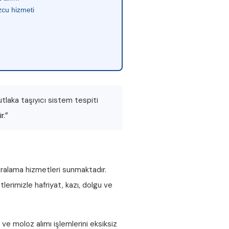
cu hizmeti
tlaka taşıyıcı sistem tespiti
r.”
iralama hizmetleri sunmaktadır.
lerimizle hafriyat, kazı, dolgu ve
ve
moloz alımı
işlemlerini eksiksiz