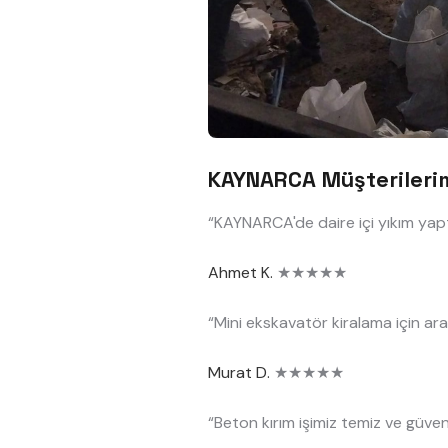
KAYNARCA Müşterileri
“KAYNARCA'de daire içi yıkım yapt
Ahmet K.
★★★★★
“Mini ekskavatör kiralama için ara
Murat D.
★★★★★
“Beton kırım işimiz temiz ve güvenl