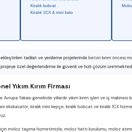
Kiralık bobcat
Moloz
Kiralık 1CX & mini kato
leştirilen tadilat ve yenileme projelerinde
beton kırım öncesi mu
r projeye özel değerlendirme ile güvenli ve hızlı çözüm üretmektedi
el Yıkım Kırım Firması
e Avrupa Yakası genelinde yıllardır
yıkım kırım işleri
ve iş makinesi k
 mini ekskavatör
,
kiralık mini kepçe
,
kiralık bobcat
ve
kiralık 1CX
hizmet
ruz.
 için
moloz taşıma
hizmetimizle,
moloz hattı
kurulumu,
moloz atımı