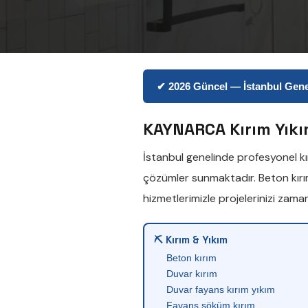
✔ 2026 Güncel — İstanbul Genel
KAYNARCA Kırım Yıkı
İstanbul genelinde profesyonel
k
çözümler sunmaktadır.
Beton kır
hizmetlerimizle projelerinizi zam
⛏ Kırım & Yıkım
Beton kırım
Duvar kırım
Duvar fayans kırım yıkım
Fayans söküm kırım