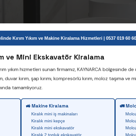
inde Kırım Yıkım ve Makine Kiralama Hizmetleri | 0537 019 60 60 
m ve Mini Ekskavatör Kiralama
ırım yıkım
hizmetleri sunan firmamız,
KAYNARCA
bölgesinde de u
ım
,
duvar kırım
,
şap kırımı
,
kompresörlü kırım
,
moloz taşıma
ve
mi
anında tamamlıyoruz.
🚜 Makine Kiralama
🚛 Molo
Kiralık mini iş makinaları
Molo
Kiralık mini kepçe
Moloz
Kiralık mini ekskavatör
Moloz
Kiralık 2 tonluk ekskavatör
Moloz