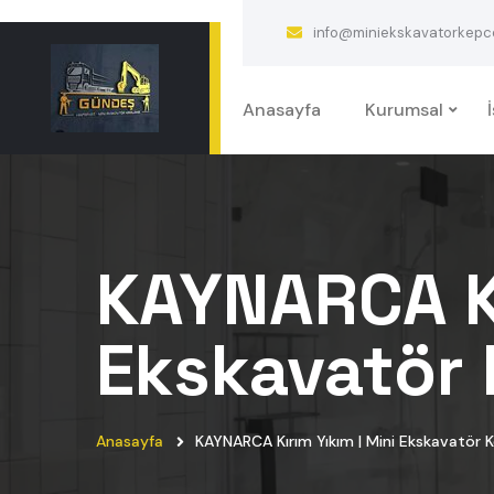
info@miniekskavatorkepcek
Anasayfa
Kurumsal
KAYNARCA Kı
Ekskavatör 
Anasayfa
KAYNARCA Kırım Yıkım | Mini Ekskavatör K