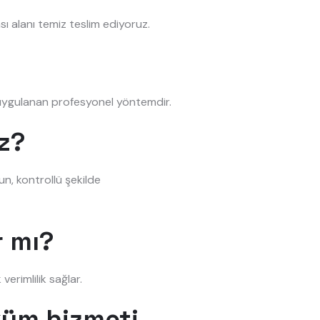
ı alanı temiz teslim ediyoruz.
n uygulanan profesyonel yöntemdir.
z?
un, kontrollü şekilde
r mı?
verimlilik sağlar.
küm hizmeti