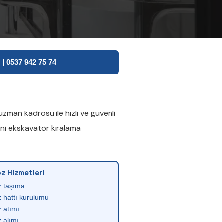
| 0537 942 75 74
zman kadrosu ile hızlı ve güvenli
ni ekskavatör kiralama
z Hizmetleri
z taşıma
 hattı kurulumu
 atımı
 alımı