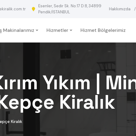
Esenler, Sedir Sk. No:17 D:8, 34899
iralik.com.tr
Hakkımızda
Pendik/İSTANBUL
İş Makinalarımız
Hizmetler
Hizmet Bölgelerimiz
rım Yıkım | Min
Kepçe Kiralık
epçe Kiralık