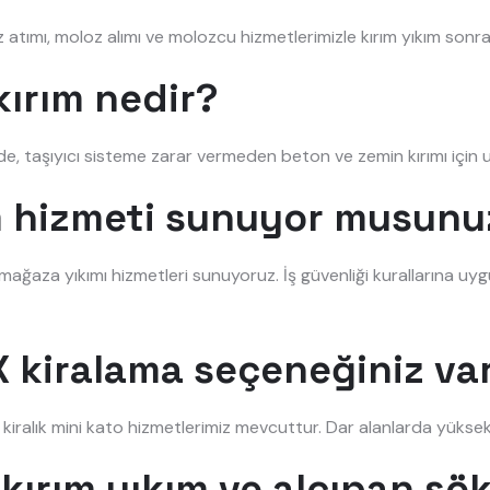
atımı, moloz alımı ve molozcu hizmetlerimizle kırım yıkım sonras
ırım nedir?
de, taşıyıcı sisteme zarar vermeden beton ve zemin kırımı içi
ım hizmeti sunuyor musunu
ve mağaza yıkımı hizmetleri sunuyoruz. İş güvenliği kurallarına uyg
 kiralama seçeneğiniz va
e kiralık mini kato hizmetlerimiz mevcuttur. Dar alanlarda yüksek 
kırım yıkım ve alçıpan sö