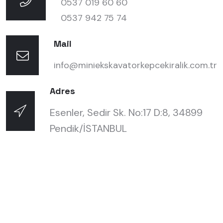
0537 019 60 60
0537 942 75 74
Mail
info@miniekskavatorkepcekiralik.com.tr
Adres
Esenler, Sedir Sk. No:17 D:8, 34899
Pendik/İSTANBUL