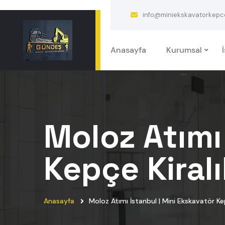
info@miniekskavatorkepcek
Anasayfa
Kurumsal
Moloz Atımı
Kepçe Kiralı
Anasayfa
Moloz Atımı İstanbul | Mini Ekskavatör Kep