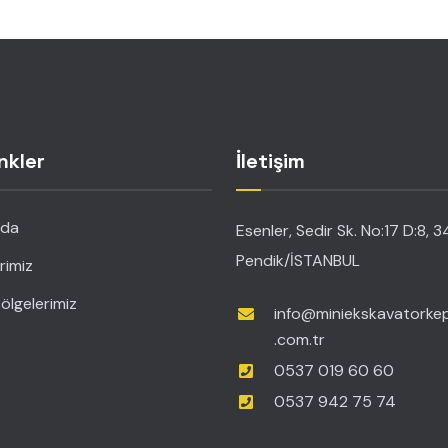
inkler
İletişim
zda
Esenler, Sedir Sk. No:17 D:8, 
Pendik/İSTANBUL
rimiz
ölgelerimiz
info@miniekskavatorkep
.com.tr
0537 019 60 60
0537 942 75 74