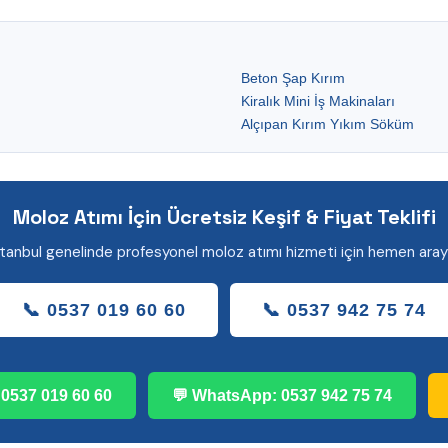
Beton Şap Kırım
Kiralık Mini İş Makinaları
Alçıpan Kırım Yıkım Söküm
Moloz Atımı İçin Ücretsiz Keşif & Fiyat Teklifi
stanbul genelinde profesyonel moloz atımı hizmeti için hemen arayı
📞 0537 019 60 60
📞 0537 942 75 74
0537 019 60 60
💬 WhatsApp: 0537 942 75 74