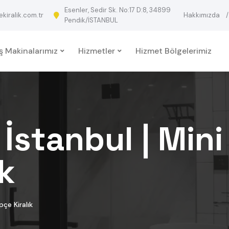
Esenler, Sedir Sk. No:17 D:8, 34899
iralik.com.tr
Hakkımızda
Pendik/İSTANBUL
İş Makinalarımız
Hizmetler
Hizmet Bölgelerimiz
 İstanbul | Min
k
çe Kiralık