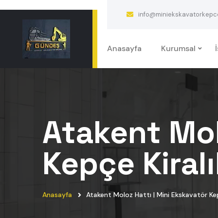
info@miniekskavatorkepcek
Anasayfa
Kurumsal
Atakent Mol
Kepçe Kiralı
Anasayfa
Atakent Moloz Hattı | Mini Ekskavatör Kep