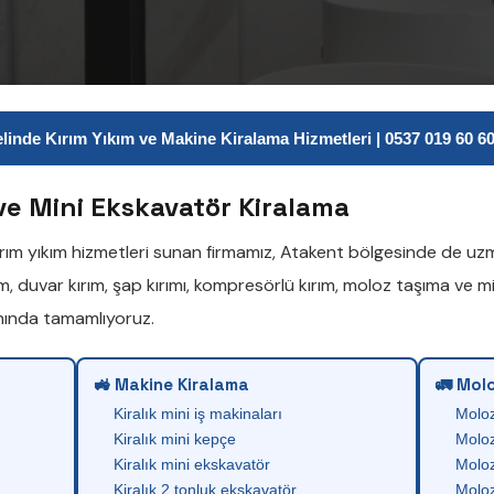
inde Kırım Yıkım ve Makine Kiralama Hizmetleri | 0537 019 60 60 
ve Mini Ekskavatör Kiralama
ırım yıkım
hizmetleri sunan firmamız,
Atakent
bölgesinde de uzma
ım
,
duvar kırım
,
şap kırımı
,
kompresörlü kırım
,
moloz taşıma
ve
mi
anında tamamlıyoruz.
🚜 Makine Kiralama
🚛 Molo
Kiralık mini iş makinaları
Molo
Kiralık mini kepçe
Moloz
Kiralık mini ekskavatör
Moloz
Kiralık 2 tonluk ekskavatör
Moloz