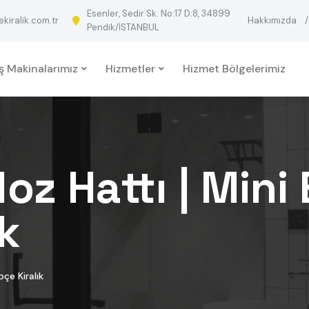
Esenler, Sedir Sk. No:17 D:8, 34899
iralik.com.tr
Hakkımızda
Pendik/İSTANBUL
İş Makinalarımız
Hizmetler
Hizmet Bölgelerimiz
oz Hattı | Mini
k
çe Kiralık