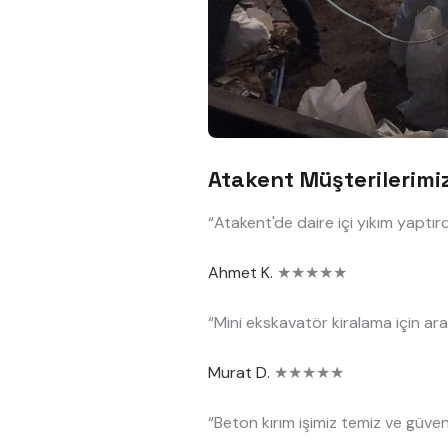
Atakent Müşterilerimi
“Atakent'de daire içi yıkım yaptır
Ahmet K.
★★★★★
“Mini ekskavatör kiralama için ara
Murat D.
★★★★★
“Beton kırım işimiz temiz ve güvenl