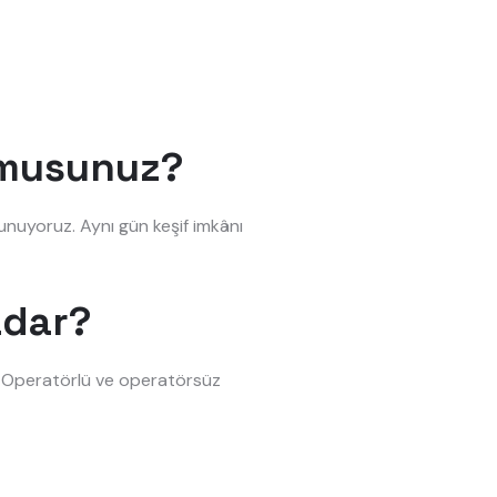
r musunuz?
unuyoruz. Aynı gün keşif imkânı
adar?
r. Operatörlü ve operatörsüz