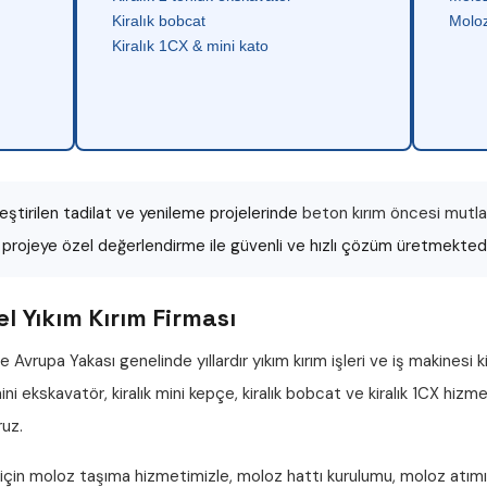
Kiralık bobcat
Moloz
Kiralık 1CX & mini kato
ştirilen tadilat ve yenileme projelerinde
beton kırım öncesi mutlak
r projeye özel değerlendirme ile güvenli ve hızlı çözüm üretmektedi
 Yıkım Kırım Firması
e Avrupa Yakası genelinde yıllardır
yıkım kırım işleri
ve iş makinesi k
 mini ekskavatör
,
kiralık mini kepçe
,
kiralık bobcat
ve
kiralık 1CX
hizmet
ruz.
 için
moloz taşıma
hizmetimizle,
moloz hattı
kurulumu,
moloz atımı