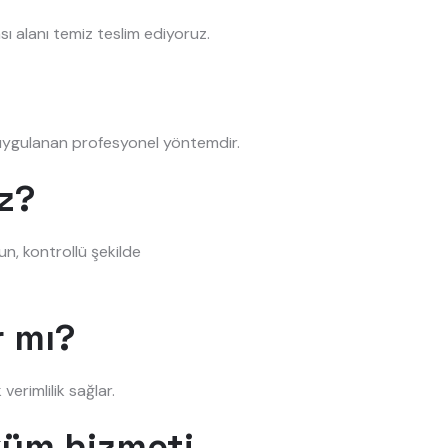
ı alanı temiz teslim ediyoruz.
n uygulanan profesyonel yöntemdir.
z?
un, kontrollü şekilde
r mı?
verimlilik sağlar.
küm hizmeti