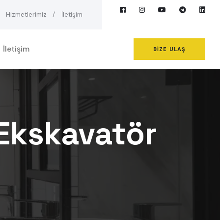
Hizmetlerimiz
İletişim
İletişim
BIZE ULAŞ
 Ekskavatör