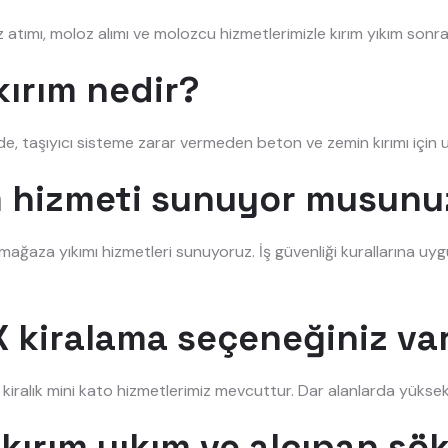
atımı, moloz alımı ve molozcu hizmetlerimizle kırım yıkım sonras
ırım nedir?
de, taşıyıcı sisteme zarar vermeden beton ve zemin kırımı içi
ım hizmeti sunuyor musunu
ve mağaza yıkımı hizmetleri sunuyoruz. İş güvenliği kurallarına uyg
 kiralama seçeneğiniz va
e kiralık mini kato hizmetlerimiz mevcuttur. Dar alanlarda yüksek 
kırım yıkım ve alçıpan sö