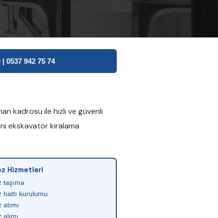
| 0537 942 75 74
n kadrosu ile hızlı ve güvenli
ni ekskavatör kiralama
z Hizmetleri
z taşıma
 hattı kurulumu
 atımı
 alımı