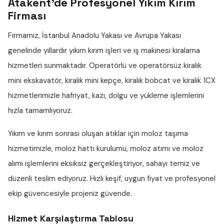
Atakent'de Profesyonel Yıkım Kırım
Firması
Firmamız, İstanbul Anadolu Yakası ve Avrupa Yakası
genelinde yıllardır
yıkım kırım işleri
ve iş makinesi kiralama
hizmetleri sunmaktadır. Operatörlü ve operatörsüz
kiralık
mini ekskavatör
,
kiralık mini kepçe
,
kiralık bobcat
ve
kiralık 1CX
hizmetlerimizle hafriyat, kazı, dolgu ve yükleme işlemlerini
hızla tamamlıyoruz.
Yıkım ve kırım sonrası oluşan atıklar için
moloz taşıma
hizmetimizle,
moloz hattı
kurulumu,
moloz atımı
ve
moloz
alımı
işlemlerini eksiksiz gerçekleştiriyor, sahayı temiz ve
düzenli teslim ediyoruz. Hızlı keşif, uygun fiyat ve profesyonel
ekip güvencesiyle projeniz güvende.
Hizmet Karşılaştırma Tablosu