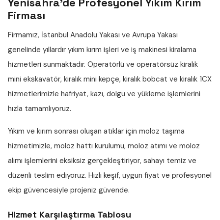
Yeni̇sahra'de Profesyonel Yıkım Kırım
Firması
Firmamız, İstanbul Anadolu Yakası ve Avrupa Yakası
genelinde yıllardır
yıkım kırım işleri
ve iş makinesi kiralama
hizmetleri sunmaktadır. Operatörlü ve operatörsüz
kiralık
mini ekskavatör
,
kiralık mini kepçe
,
kiralık bobcat
ve
kiralık 1CX
hizmetlerimizle hafriyat, kazı, dolgu ve yükleme işlemlerini
hızla tamamlıyoruz.
Yıkım ve kırım sonrası oluşan atıklar için
moloz taşıma
hizmetimizle,
moloz hattı
kurulumu,
moloz atımı
ve
moloz
alımı
işlemlerini eksiksiz gerçekleştiriyor, sahayı temiz ve
düzenli teslim ediyoruz. Hızlı keşif, uygun fiyat ve profesyonel
ekip güvencesiyle projeniz güvende.
Hizmet Karşılaştırma Tablosu