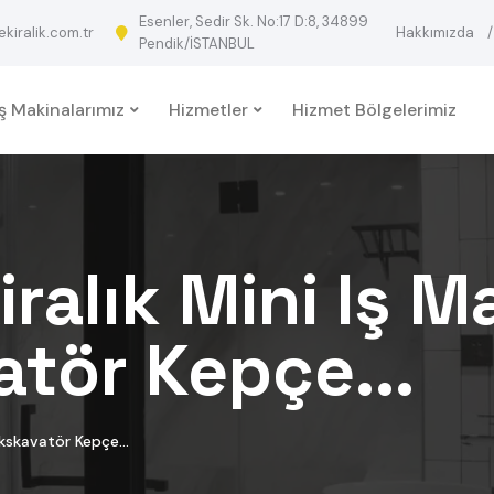
Esenler, Sedir Sk. No:17 D:8, 34899
iralik.com.tr
Hakkımızda
Pendik/İSTANBUL
İş Makinalarımız
Hizmetler
Hizmet Bölgelerimiz
ralık Mini Iş Ma
atör Kepçe...
Ekskavatör Kepçe...