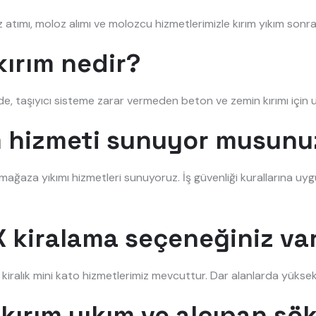
atımı, moloz alımı ve molozcu hizmetlerimizle kırım yıkım sonras
ırım nedir?
de, taşıyıcı sisteme zarar vermeden beton ve zemin kırımı içi
ım hizmeti sunuyor musunu
ve mağaza yıkımı hizmetleri sunuyoruz. İş güvenliği kurallarına uyg
 kiralama seçeneğiniz va
e kiralık mini kato hizmetlerimiz mevcuttur. Dar alanlarda yüksek 
kırım yıkım ve alçıpan sö