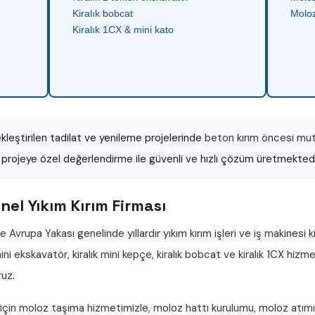
Kiralık bobcat
Moloz
Kiralık 1CX & mini kato
leştirilen tadilat ve yenileme projelerinde
beton kırım öncesi mutl
r projeye özel değerlendirme ile güvenli ve hızlı çözüm üretmektedi
el Yıkım Kırım Firması
e Avrupa Yakası genelinde yıllardır
yıkım kırım işleri
ve iş makinesi k
 mini ekskavatör
,
kiralık mini kepçe
,
kiralık bobcat
ve
kiralık 1CX
hizmet
ruz.
 için
moloz taşıma
hizmetimizle,
moloz hattı
kurulumu,
moloz atımı