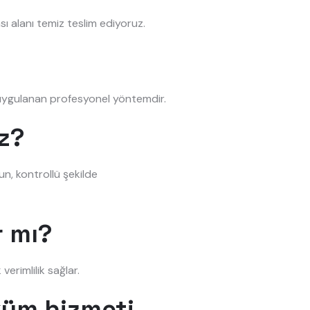
ı alanı temiz teslim ediyoruz.
n uygulanan profesyonel yöntemdir.
z?
un, kontrollü şekilde
r mı?
verimlilik sağlar.
küm hizmeti