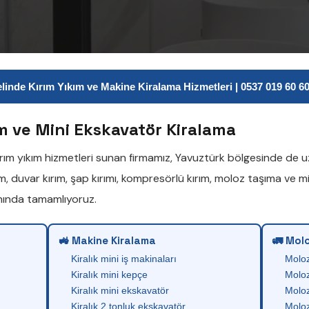
inde Kırım Yıkım ve Makine Kiralama Hizmetleri | 0537 019 60 60 
m ve Mini Ekskavatör Kiralama
ırım yıkım
hizmetleri sunan firmamız,
Yavuztürk
bölgesinde de uz
ım
,
duvar kırım
,
şap kırımı
,
kompresörlü kırım
,
moloz taşıma
ve
mi
anında tamamlıyoruz.
🚜 Makine Kiralama
🚛 Molo
Kiralık mini iş makinaları
Molo
Kiralık mini kepçe
Moloz
Kiralık mini ekskavatör
Moloz
Kiralık 2 tonluk ekskavatör
Moloz