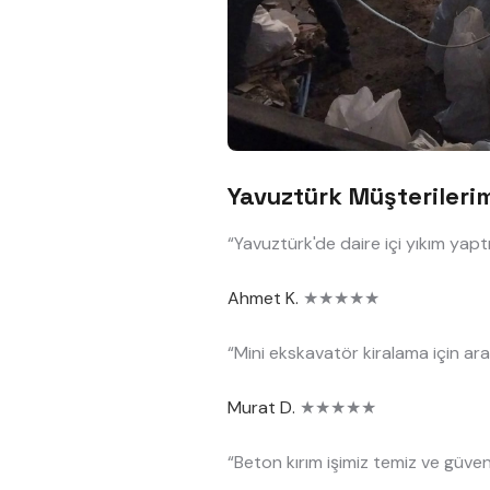
Yavuztürk Müşterileri
“Yavuztürk'de daire içi yıkım yapt
Ahmet K.
★★★★★
“Mini ekskavatör kiralama için ara
Murat D.
★★★★★
“Beton kırım işimiz temiz ve güvenl