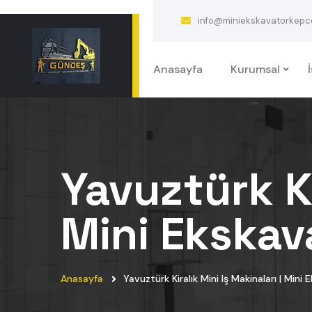
info@miniekskavatorkepcek
Anasayfa
Kurumsal
Yavuztürk Ki
Mini Ekskav
Anasayfa
Yavuztürk Kiralık Mini Iş Makinaları | Mini 