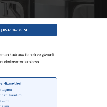
| 0537 942 75 74
man kadrosu ile hızlı ve güvenli
ni ekskavatör kiralama
z Hizmetleri
z taşıma
 hattı kurulumu
 atımı
 alımı