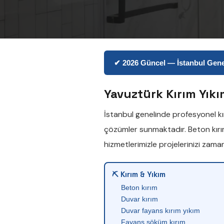
✔ 2026 Güncel — İstanbul Genel
Yavuztürk Kırım Yıkı
İstanbul genelinde profesyonel
k
çözümler sunmaktadır.
Beton kır
hizmetlerimizle projelerinizi zam
⛏ Kırım & Yıkım
Beton kırım
Duvar kırım
Duvar fayans kırım yıkım
Fayans söküm kırım