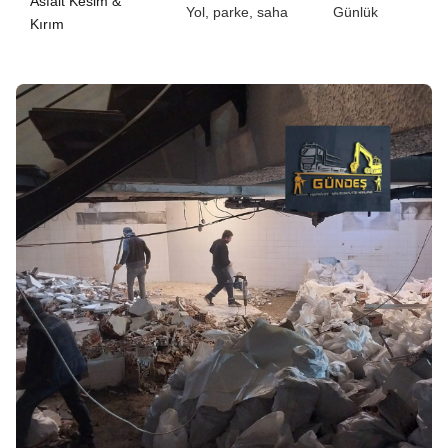
Asfalt Kesim &
Yol, parke, saha
Günlük
Kırım