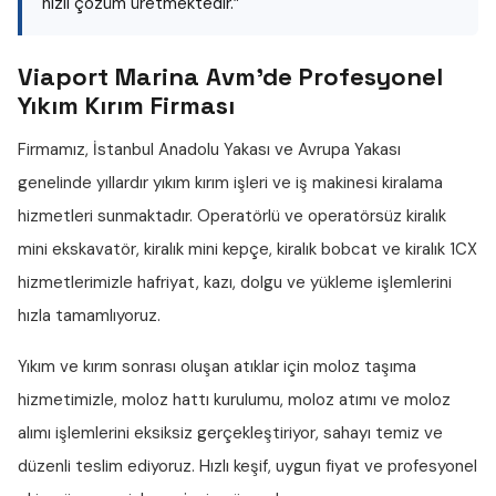
hızlı çözüm üretmektedir.”
Viaport Marina Avm'de Profesyonel
Yıkım Kırım Firması
Firmamız, İstanbul Anadolu Yakası ve Avrupa Yakası
genelinde yıllardır
yıkım kırım işleri
ve iş makinesi kiralama
hizmetleri sunmaktadır. Operatörlü ve operatörsüz
kiralık
mini ekskavatör
,
kiralık mini kepçe
,
kiralık bobcat
ve
kiralık 1CX
hizmetlerimizle hafriyat, kazı, dolgu ve yükleme işlemlerini
hızla tamamlıyoruz.
Yıkım ve kırım sonrası oluşan atıklar için
moloz taşıma
hizmetimizle,
moloz hattı
kurulumu,
moloz atımı
ve
moloz
alımı
işlemlerini eksiksiz gerçekleştiriyor, sahayı temiz ve
düzenli teslim ediyoruz. Hızlı keşif, uygun fiyat ve profesyonel