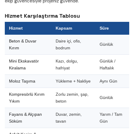
ekip güvencesiyle projeniz güvende.
Hizmet Karşılaştırma Tablosu
Hizmet
Kapsam
Süre
Beton & Duvar
Daire içi, ofis,
Günlük
Kırım
bodrum
Mini Ekskavatör
Kazı, dolgu,
Günlük /
Kiralama
hafriyat
Haftalık
Moloz Taşıma
Yükleme + Nakliye
Aynı Gün
Kompresörlü Kırım
Zorlu zemin, şap,
Günlük
Yıkım
beton
Fayans & Alçıpan
Duvar, zemin,
Yarım / Tam
Söküm
tavan
Gün