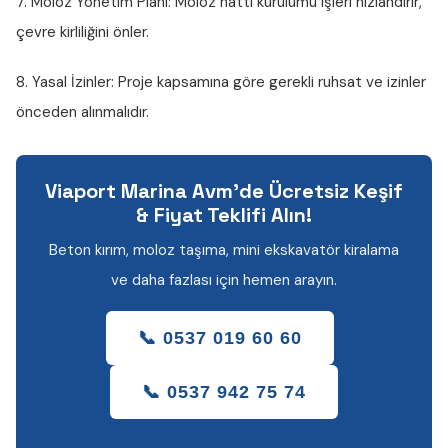
7. Moloz Yönetim Planı:
Moloz hattı kurulumu işleri hızlandırır,
çevre kirliliğini önler.
8. Yasal İzinler:
Proje kapsamına göre gerekli ruhsat ve izinler
önceden alınmalıdır.
Viaport Marina Avm'de Ücretsiz Keşif
& Fiyat Teklifi Alın!
Beton kırım, moloz taşıma, mini ekskavatör kiralama
ve daha fazlası için hemen arayın.
📞 0537 019 60 60
📞 0537 942 75 74