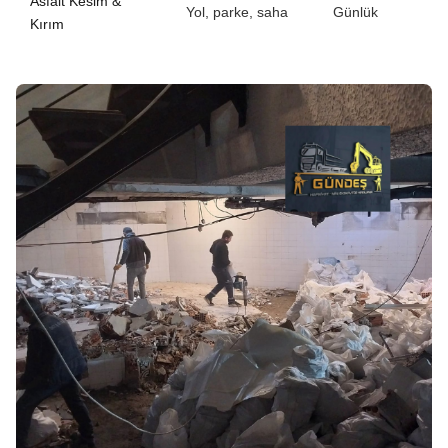
Asfalt Kesim &
Yol, parke, saha
Günlük
Kırım