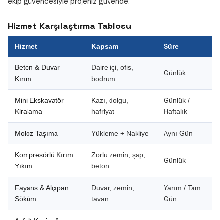
ekip güvencesiyle projeniz güvende.
Hizmet Karşılaştırma Tablosu
Hizmet
Kapsam
Süre
Beton & Duvar
Daire içi, ofis,
Günlük
Kırım
bodrum
Mini Ekskavatör
Kazı, dolgu,
Günlük /
Kiralama
hafriyat
Haftalık
Moloz Taşıma
Yükleme + Nakliye
Aynı Gün
Kompresörlü Kırım
Zorlu zemin, şap,
Günlük
Yıkım
beton
Fayans & Alçıpan
Duvar, zemin,
Yarım / Tam
Söküm
tavan
Gün