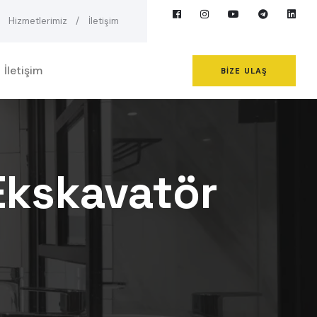
Hizmetlerimiz
İletişim
İletişim
BIZE ULAŞ
 Ekskavatör