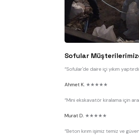
Sofular Müşterilerimi
“Sofular'de daire içi yıkım yaptırd
Ahmet K.
★★★★★
“Mini ekskavatör kiralama için ara
Murat D.
★★★★★
“Beton kırım işimiz temiz ve güvenl