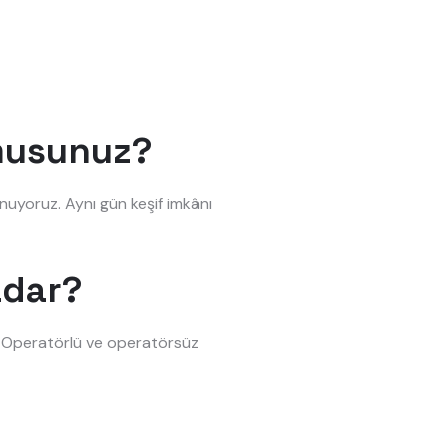
 musunuz?
unuyoruz. Aynı gün keşif imkânı
adar?
r. Operatörlü ve operatörsüz