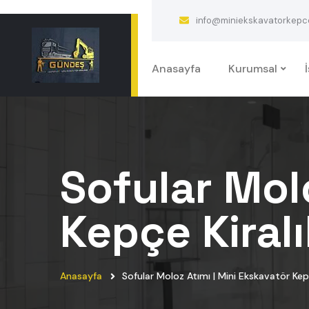
info@miniekskavatorkepcek
Anasayfa
Kurumsal
Sofular Mol
Kepçe Kiralı
Anasayfa
Sofular Moloz Atımı | Mini Ekskavatör Kepç