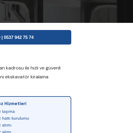
| 0537 942 75 74
 kadrosu ile hızlı ve güvenli
ni ekskavatör kiralama
z Hizmetleri
z taşıma
 hattı kurulumu
 atımı
 alımı