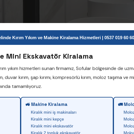
inde Kırım Yıkım ve Makine Kiralama Hizmetleri | 0537 019 60 60 
ve Mini Ekskavatör Kiralama
ırım yıkım
hizmetleri sunan firmamız,
Sofular
bölgesinde de uzman
ım
,
duvar kırım
,
şap kırımı
,
kompresörlü kırım
,
moloz taşıma
ve
mi
anında tamamlıyoruz.
🚜 Makine Kiralama
🚛 Molo
Kiralık mini iş makinaları
Molo
Kiralık mini kepçe
Moloz
Kiralık mini ekskavatör
Moloz
Kiralık 2 tonluk ekskavatör
Moloz