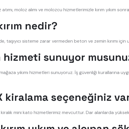
atımı, moloz alımı ve molozcu hizmetlerimizle kırım yıkım sonras
ırım nedir?
de, taşıyıcı sisteme zarar vermeden beton ve zemin kırımı içi
ım hizmeti sunuyor musunu
ve mağaza yıkımı hizmetleri sunuyoruz. İş güvenliği kurallarına uyg
 kiralama seçeneğiniz va
e kiralık mini kato hizmetlerimiz mevcuttur. Dar alanlarda yüksek 
kırım yıkım ve alçıpan sö