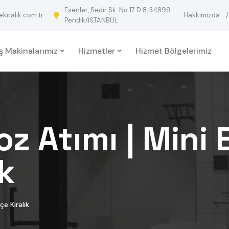
Esenler, Sedir Sk. No:17 D:8, 34899
iralik.com.tr
Hakkımızda
Pendik/İSTANBUL
İş Makinalarımız
Hizmetler
Hizmet Bölgelerimiz
oz Atımı | Mini
k
e Kiralık