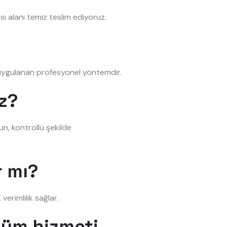
ı alanı temiz teslim ediyoruz.
n uygulanan profesyonel yöntemdir.
z?
un, kontrollü şekilde
r mı?
verimlilik sağlar.
küm hizmeti