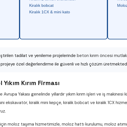
Kiralık bobcat
Moloz
Kiralık 1CX & mini kato
tirilen tadilat ve yenileme projelerinde
beton kırım öncesi mutlaka
r projeye özel değerlendirme ile güvenli ve hızlı çözüm üretmektedi
 Yıkım Kırım Firması
e Avrupa Yakası genelinde yıllardır
yıkım kırım işleri
ve iş makinesi k
 mini ekskavatör
,
kiralık mini kepçe
,
kiralık bobcat
ve
kiralık 1CX
hizmet
ruz.
 için
moloz taşıma
hizmetimizle,
moloz hattı
kurulumu,
moloz atımı