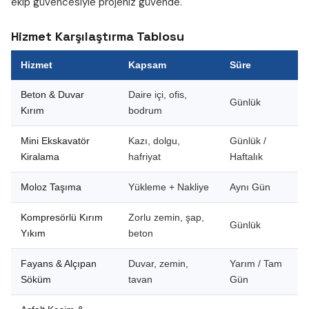
ekip güvencesiyle projeniz güvende.
Hizmet Karşılaştırma Tablosu
Hizmet
Kapsam
Süre
Beton & Duvar
Daire içi, ofis,
Günlük
Kırım
bodrum
Mini Ekskavatör
Kazı, dolgu,
Günlük /
Kiralama
hafriyat
Haftalık
Moloz Taşıma
Yükleme + Nakliye
Aynı Gün
Kompresörlü Kırım
Zorlu zemin, şap,
Günlük
Yıkım
beton
Fayans & Alçıpan
Duvar, zemin,
Yarım / Tam
Söküm
tavan
Gün