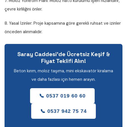
7. Moloz Yönetim Planı:
Moloz hattı kurulumu işleri hızlandırır,
çevre kirliliğini önler.
8. Yasal İzinler:
Proje kapsamına göre gerekli ruhsat ve izinler
önceden alınmalıdır.
Saray Caddesi'de Ücretsiz Keşif &
Fiyat Teklifi Alın!
Beton kırım, moloz taşıma, mini ekskavatör kiralama
ve daha fazlası için hemen arayın.
📞 0537 019 60 60
📞 0537 942 75 74