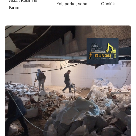
Asfalt Kesim &
Yol, parke, saha
Günlük
Kırım