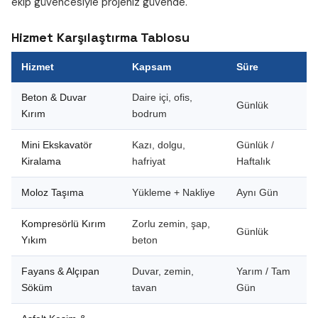
ekip güvencesiyle projeniz güvende.
Hizmet Karşılaştırma Tablosu
Hizmet
Kapsam
Süre
Beton & Duvar
Daire içi, ofis,
Günlük
Kırım
bodrum
Mini Ekskavatör
Kazı, dolgu,
Günlük /
Kiralama
hafriyat
Haftalık
Moloz Taşıma
Yükleme + Nakliye
Aynı Gün
Kompresörlü Kırım
Zorlu zemin, şap,
Günlük
Yıkım
beton
Fayans & Alçıpan
Duvar, zemin,
Yarım / Tam
Söküm
tavan
Gün