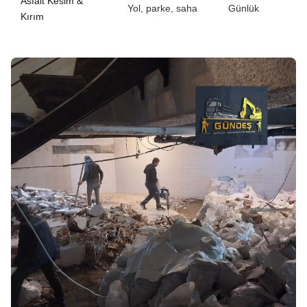
Asfalt Kesim &
Yol, parke, saha
Günlük
Kırım