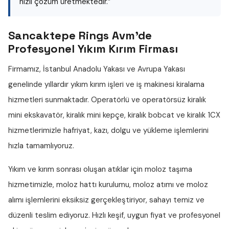
hızlı çözüm üretmektedir.”
Sancaktepe Rings Avm'de
Profesyonel Yıkım Kırım Firması
Firmamız, İstanbul Anadolu Yakası ve Avrupa Yakası
genelinde yıllardır
yıkım kırım işleri
ve iş makinesi kiralama
hizmetleri sunmaktadır. Operatörlü ve operatörsüz
kiralık
mini ekskavatör
,
kiralık mini kepçe
,
kiralık bobcat
ve
kiralık 1CX
hizmetlerimizle hafriyat, kazı, dolgu ve yükleme işlemlerini
hızla tamamlıyoruz.
Yıkım ve kırım sonrası oluşan atıklar için
moloz taşıma
hizmetimizle,
moloz hattı
kurulumu,
moloz atımı
ve
moloz
alımı
işlemlerini eksiksiz gerçekleştiriyor, sahayı temiz ve
düzenli teslim ediyoruz. Hızlı keşif, uygun fiyat ve profesyonel