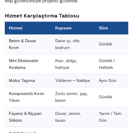
ekip güvencesiyle projeniz güvende.
Hizmet Karşılaştırma Tablosu
Hizmet
Kapsam
Süre
Beton & Duvar
Daire içi, ofis,
Günlük
Kırım
bodrum
Mini Ekskavatör
Kazı, dolgu,
Günlük /
Kiralama
hafriyat
Haftalık
Moloz Taşıma
Yükleme + Nakliye
Aynı Gün
Kompresörlü Kırım
Zorlu zemin, şap,
Günlük
Yıkım
beton
Fayans & Alçıpan
Duvar, zemin,
Yarım / Tam
Söküm
tavan
Gün