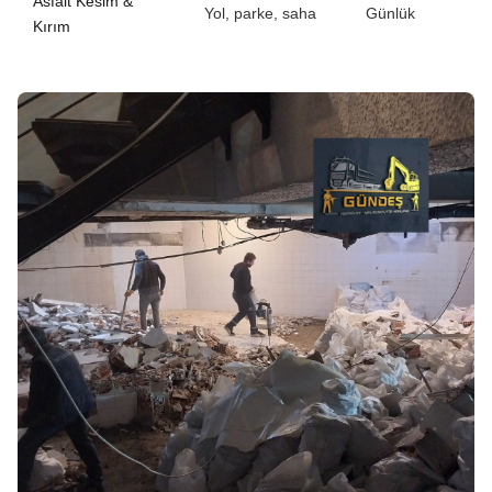
Asfalt Kesim &
Yol, parke, saha
Günlük
Kırım