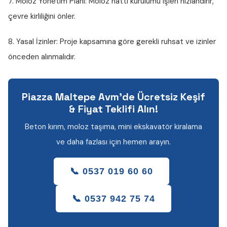
7. Moloz Yönetim Planı:
Moloz hattı kurulumu işleri hızlandırır,
çevre kirliliğini önler.
8. Yasal İzinler:
Proje kapsamına göre gerekli ruhsat ve izinler
önceden alınmalıdır.
Piazza Maltepe Avm'de Ücretsiz Keşif
& Fiyat Teklifi Alın!
Beton kırım, moloz taşıma, mini ekskavatör kiralama
ve daha fazlası için hemen arayın.
📞 0537 019 60 60
📞 0537 942 75 74