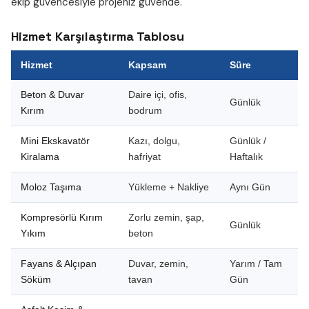
ekip güvencesiyle projeniz güvende.
Hizmet Karşılaştırma Tablosu
Hizmet
Kapsam
Süre
Beton & Duvar
Daire içi, ofis,
Günlük
Kırım
bodrum
Mini Ekskavatör
Kazı, dolgu,
Günlük /
Kiralama
hafriyat
Haftalık
Moloz Taşıma
Yükleme + Nakliye
Aynı Gün
Kompresörlü Kırım
Zorlu zemin, şap,
Günlük
Yıkım
beton
Fayans & Alçıpan
Duvar, zemin,
Yarım / Tam
Söküm
tavan
Gün