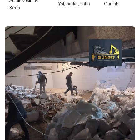
Asfalt Kesim &
Yol, parke, saha
Günlük
Kırım