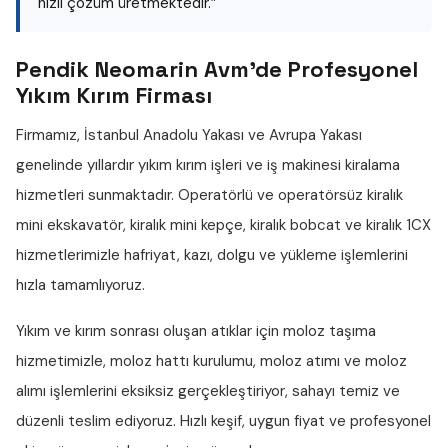
hızlı çözüm üretmektedir.”
Pendik Neomarin Avm'de Profesyonel
Yıkım Kırım Firması
Firmamız, İstanbul Anadolu Yakası ve Avrupa Yakası
genelinde yıllardır
yıkım kırım işleri
ve iş makinesi kiralama
hizmetleri sunmaktadır. Operatörlü ve operatörsüz
kiralık
mini ekskavatör
,
kiralık mini kepçe
,
kiralık bobcat
ve
kiralık 1CX
hizmetlerimizle hafriyat, kazı, dolgu ve yükleme işlemlerini
hızla tamamlıyoruz.
Yıkım ve kırım sonrası oluşan atıklar için
moloz taşıma
hizmetimizle,
moloz hattı
kurulumu,
moloz atımı
ve
moloz
alımı
işlemlerini eksiksiz gerçekleştiriyor, sahayı temiz ve
düzenli teslim ediyoruz. Hızlı keşif, uygun fiyat ve profesyonel