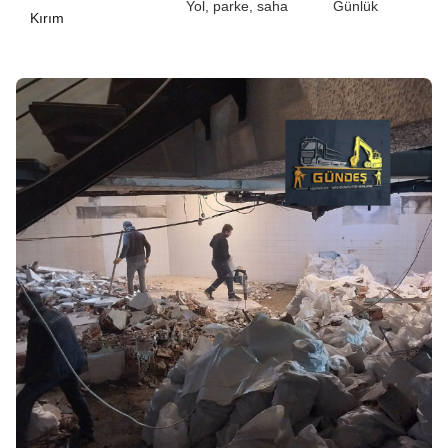
Yol, parke, saha
Günlük
Kırım