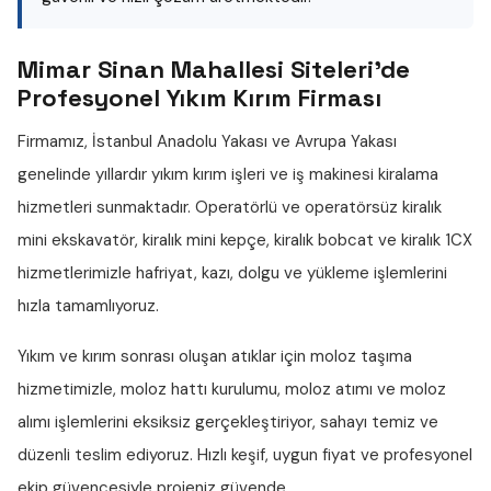
Mimar Sinan Mahallesi Siteleri'de
Profesyonel Yıkım Kırım Firması
Firmamız, İstanbul Anadolu Yakası ve Avrupa Yakası
genelinde yıllardır
yıkım kırım işleri
ve iş makinesi kiralama
hizmetleri sunmaktadır. Operatörlü ve operatörsüz
kiralık
mini ekskavatör
,
kiralık mini kepçe
,
kiralık bobcat
ve
kiralık 1CX
hizmetlerimizle hafriyat, kazı, dolgu ve yükleme işlemlerini
hızla tamamlıyoruz.
Yıkım ve kırım sonrası oluşan atıklar için
moloz taşıma
hizmetimizle,
moloz hattı
kurulumu,
moloz atımı
ve
moloz
alımı
işlemlerini eksiksiz gerçekleştiriyor, sahayı temiz ve
düzenli teslim ediyoruz. Hızlı keşif, uygun fiyat ve profesyonel
ekip güvencesiyle projeniz güvende.