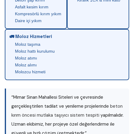
Beton şap kırım
Kiralık 1CX & mini kato
Asfalt kesim kırım
Kompresörlü kırım yıkım
Daire içi yıkım
🚛 Moloz Hizmetleri
Moloz taşıma
Moloz hattı kurulumu
Moloz atımı
Moloz alımı
Molozcu hizmeti
“Mimar Sinan Mahallesi Siteleri ve çevresinde
gerçekleştirilen tadilat ve yenileme projelerinde
beton
kırım öncesi mutlaka taşıyıcı sistem tespiti
yapılmalıdır.
Uzman ekibimiz, her projeye özel değerlendirme ile
güvenli ve hızlı çözüm üretmektedir.”