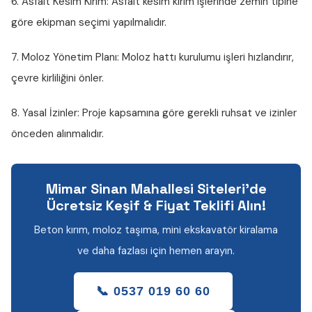
6. Asfalt Kesim Kırım:
Asfalt kesim kırım işlerinde zemin tipine
göre ekipman seçimi yapılmalıdır.
7. Moloz Yönetim Planı:
Moloz hattı kurulumu işleri hızlandırır,
çevre kirliliğini önler.
8. Yasal İzinler:
Proje kapsamına göre gerekli ruhsat ve izinler
önceden alınmalıdır.
Mimar Sinan Mahallesi Siteleri'de
Ücretsiz Keşif & Fiyat Teklifi Alın!
Beton kırım, moloz taşıma, mini ekskavatör kiralama
ve daha fazlası için hemen arayın.
📞 0537 019 60 60