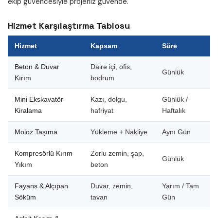
ekip güvencesiyle projeniz güvende.
Hizmet Karşılaştırma Tablosu
Hizmet
Kapsam
Süre
Beton & Duvar
Daire içi, ofis,
Günlük
Kırım
bodrum
Mini Ekskavatör
Kazı, dolgu,
Günlük /
Kiralama
hafriyat
Haftalık
Moloz Taşıma
Yükleme + Nakliye
Aynı Gün
Kompresörlü Kırım
Zorlu zemin, şap,
Günlük
Yıkım
beton
Fayans & Alçıpan
Duvar, zemin,
Yarım / Tam
Söküm
tavan
Gün