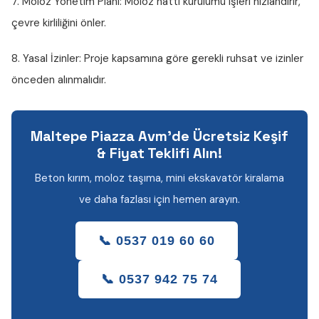
7. Moloz Yönetim Planı:
Moloz hattı kurulumu işleri hızlandırır,
çevre kirliliğini önler.
8. Yasal İzinler:
Proje kapsamına göre gerekli ruhsat ve izinler
önceden alınmalıdır.
Maltepe Piazza Avm'de Ücretsiz Keşif
& Fiyat Teklifi Alın!
Beton kırım, moloz taşıma, mini ekskavatör kiralama
ve daha fazlası için hemen arayın.
📞 0537 019 60 60
📞 0537 942 75 74