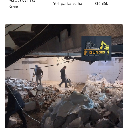
Asfalt Kesim &
Yol, parke, saha
Günlük
Kırım