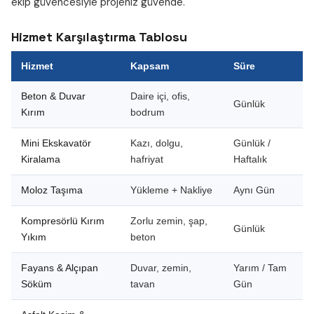
ekip güvencesiyle projeniz güvende.
Hizmet Karşılaştırma Tablosu
Hizmet
Kapsam
Süre
Beton & Duvar
Daire içi, ofis,
Günlük
Kırım
bodrum
Mini Ekskavatör
Kazı, dolgu,
Günlük /
Kiralama
hafriyat
Haftalık
Moloz Taşıma
Yükleme + Nakliye
Aynı Gün
Kompresörlü Kırım
Zorlu zemin, şap,
Günlük
Yıkım
beton
Fayans & Alçıpan
Duvar, zemin,
Yarım / Tam
Söküm
tavan
Gün