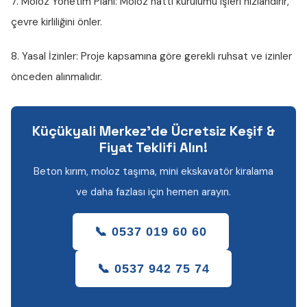
7. Moloz Yönetim Planı:
Moloz hattı kurulumu işleri hızlandırır,
çevre kirliliğini önler.
8. Yasal İzinler:
Proje kapsamına göre gerekli ruhsat ve izinler
önceden alınmalıdır.
Küçükyali Merkez'de Ücretsiz Keşif &
Fiyat Teklifi Alın!
Beton kırım, moloz taşıma, mini ekskavatör kiralama
ve daha fazlası için hemen arayın.
📞 0537 019 60 60
📞 0537 942 75 74