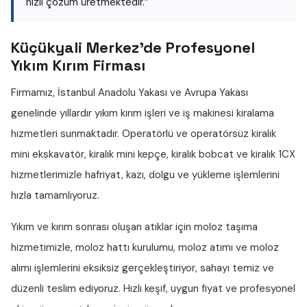
hızlı çözüm üretmektedir.”
Küçükyali Merkez'de Profesyonel
Yıkım Kırım Firması
Firmamız, İstanbul Anadolu Yakası ve Avrupa Yakası
genelinde yıllardır
yıkım kırım işleri
ve iş makinesi kiralama
hizmetleri sunmaktadır. Operatörlü ve operatörsüz
kiralık
mini ekskavatör
,
kiralık mini kepçe
,
kiralık bobcat
ve
kiralık 1CX
hizmetlerimizle hafriyat, kazı, dolgu ve yükleme işlemlerini
hızla tamamlıyoruz.
Yıkım ve kırım sonrası oluşan atıklar için
moloz taşıma
hizmetimizle,
moloz hattı
kurulumu,
moloz atımı
ve
moloz
alımı
işlemlerini eksiksiz gerçekleştiriyor, sahayı temiz ve
düzenli teslim ediyoruz. Hızlı keşif, uygun fiyat ve profesyonel