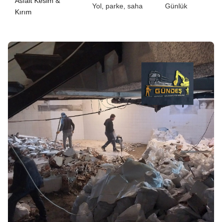
Asfalt Kesim &
Yol, parke, saha
Günlük
Kırım