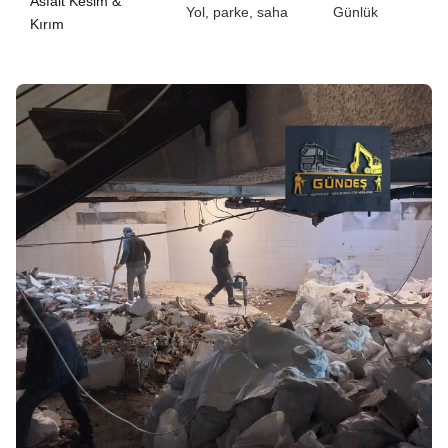
Asfalt Kesim &
Yol, parke, saha
Günlük
Kırım