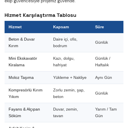
ekip güvencesiyle projeniz güvende.
Hizmet Karşılaştırma Tablosu
Hizmet
Kapsam
Süre
Beton & Duvar
Daire içi, ofis,
Günlük
Kırım
bodrum
Mini Ekskavatör
Kazı, dolgu,
Günlük /
Kiralama
hafriyat
Haftalık
Moloz Taşıma
Yükleme + Nakliye
Aynı Gün
Kompresörlü Kırım
Zorlu zemin, şap,
Günlük
Yıkım
beton
Fayans & Alçıpan
Duvar, zemin,
Yarım / Tam
Söküm
tavan
Gün