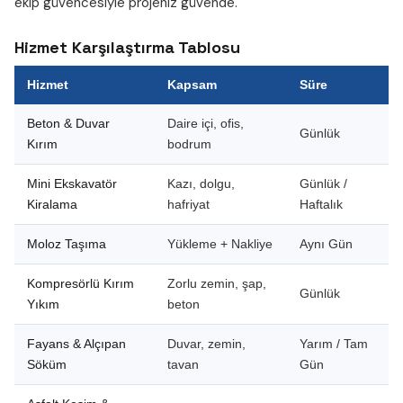
ekip güvencesiyle projeniz güvende.
Hizmet Karşılaştırma Tablosu
Hizmet
Kapsam
Süre
Beton & Duvar
Daire içi, ofis,
Günlük
Kırım
bodrum
Mini Ekskavatör
Kazı, dolgu,
Günlük /
Kiralama
hafriyat
Haftalık
Moloz Taşıma
Yükleme + Nakliye
Aynı Gün
Kompresörlü Kırım
Zorlu zemin, şap,
Günlük
Yıkım
beton
Fayans & Alçıpan
Duvar, zemin,
Yarım / Tam
Söküm
tavan
Gün