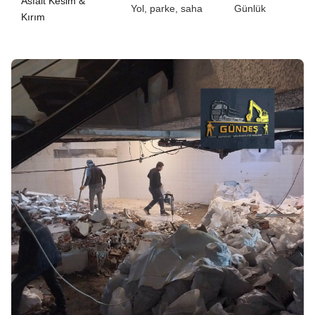
Asfalt Kesim &
Yol, parke, saha
Günlük
Kırım