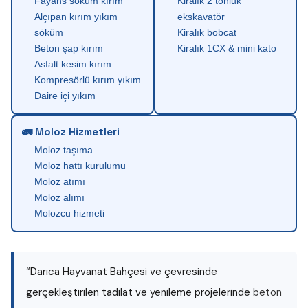
Fayans söküm kırım
Kiralık 2 tonluk
Alçıpan kırım yıkım
ekskavatör
söküm
Kiralık bobcat
Beton şap kırım
Kiralık 1CX & mini kato
Asfalt kesim kırım
Kompresörlü kırım yıkım
Daire içi yıkım
🚛 Moloz Hizmetleri
Moloz taşıma
Moloz hattı kurulumu
Moloz atımı
Moloz alımı
Molozcu hizmeti
“Darıca Hayvanat Bahçesi ve çevresinde
gerçekleştirilen tadilat ve yenileme projelerinde
beton