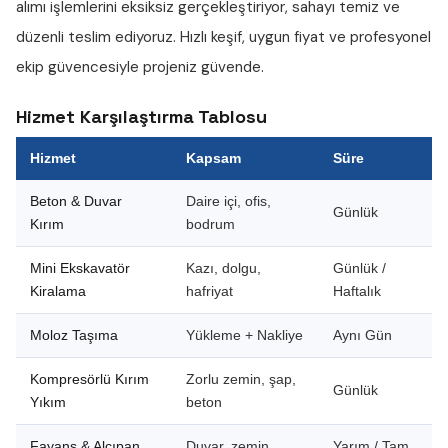
alımı
işlemlerini eksiksiz gerçekleştiriyor, sahayı temiz ve
düzenli teslim ediyoruz. Hızlı keşif, uygun fiyat ve profesyonel
ekip güvencesiyle projeniz güvende.
Hizmet Karşılaştırma Tablosu
Hizmet
Kapsam
Süre
Beton & Duvar
Daire içi, ofis,
Günlük
Kırım
bodrum
Mini Ekskavatör
Kazı, dolgu,
Günlük /
Kiralama
hafriyat
Haftalık
Moloz Taşıma
Yükleme + Nakliye
Aynı Gün
Kompresörlü Kırım
Zorlu zemin, şap,
Günlük
Yıkım
beton
Fayans & Alçıpan
Duvar, zemin,
Yarım / Tam