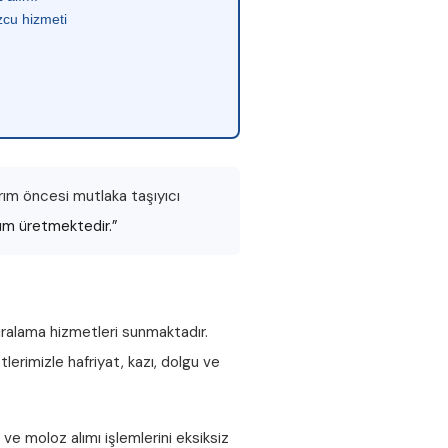
cu hizmeti
rım öncesi mutlaka taşıyıcı
züm üretmektedir.”
iralama hizmetleri sunmaktadır.
lerimizle hafriyat, kazı, dolgu ve
ve
moloz alımı
işlemlerini eksiksiz