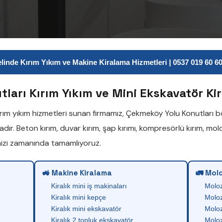
inde Kırım Yıkım ve Makine Kiralama Hizmetleri | 0537 019 60 60 
ları Kırım Yıkım ve Mini Ekskavatör Ki
ırım yıkım
hizmetleri sunan firmamız,
Çekmeköy Yolu Konutları
bö
adır.
Beton kırım
,
duvar kırım
,
şap kırımı
,
kompresörlü kırım
,
mol
inizi zamanında tamamlıyoruz.
🚜 Makine Kiralama
🚛 Molo
Kiralık mini iş makinaları
Molo
Kiralık mini kepçe
Moloz
Kiralık mini ekskavatör
Moloz
Kiralık 2 tonluk ekskavatör
Moloz