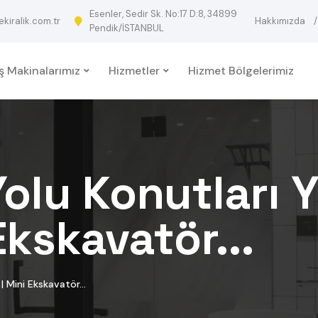
Esenler, Sedir Sk. No:17 D:8, 34899
iralik.com.tr
Hakkımızda
Pendik/İSTANBUL
İş Makinalarımız
Hizmetler
Hizmet Bölgelerimiz
lu Konutları Y
 Ekskavatör...
| Mini Ekskavatör...