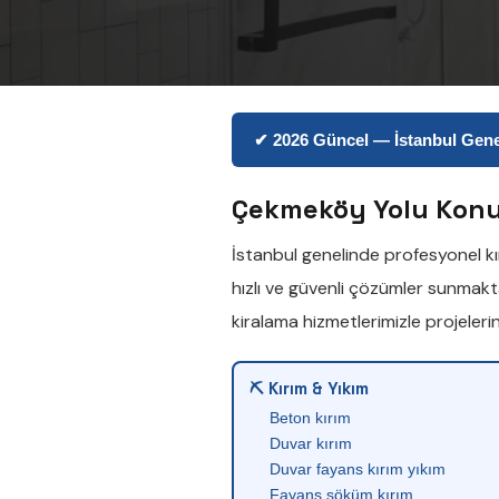
✔ 2026 Güncel — İstanbul Genel
Çekmeköy Yolu Konut
İstanbul genelinde profesyonel
k
hızlı ve güvenli çözümler sunmakt
kiralama
hizmetlerimizle projeler
⛏ Kırım & Yıkım
Beton kırım
Duvar kırım
Duvar fayans kırım yıkım
Fayans söküm kırım