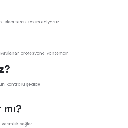
ı alanı temiz teslim ediyoruz.
n uygulanan profesyonel yöntemdir.
z?
un, kontrollü şekilde
r mı?
verimlilik sağlar.