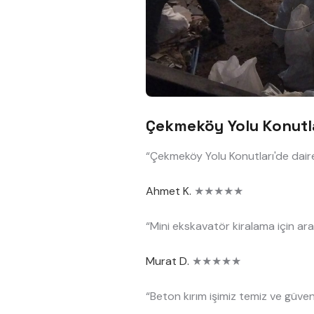
Çekmeköy Yolu Konutla
“Çekmeköy Yolu Konutları'de daire 
Ahmet K.
★★★★★
“Mini ekskavatör kiralama için ara
Murat D.
★★★★★
“Beton kırım işimiz temiz ve güvenl