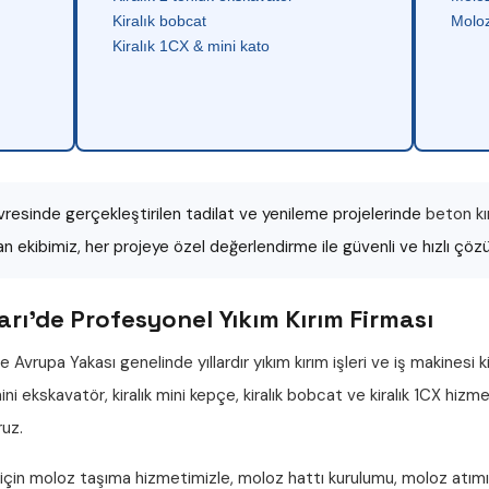
Kiralık bobcat
Moloz
Kiralık 1CX & mini kato
resinde gerçekleştirilen tadilat ve yenileme projelerinde
beton kı
an ekibimiz, her projeye özel değerlendirme ile güvenli ve hızlı çö
rı'de Profesyonel Yıkım Kırım Firması
e Avrupa Yakası genelinde yıllardır
yıkım kırım işleri
ve iş makinesi k
 mini ekskavatör
,
kiralık mini kepçe
,
kiralık bobcat
ve
kiralık 1CX
hizmet
ruz.
 için
moloz taşıma
hizmetimizle,
moloz hattı
kurulumu,
moloz atımı