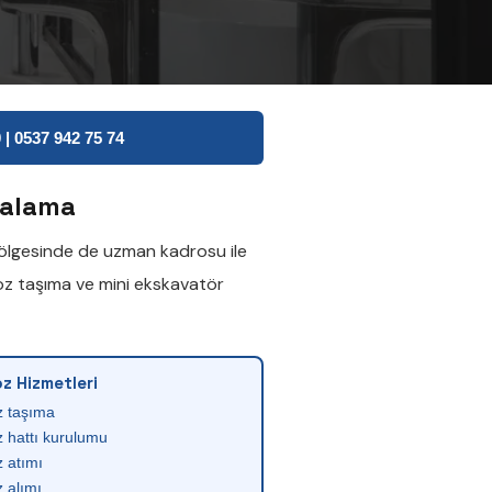
| 0537 942 75 74
ralama
lgesinde de uzman kadrosu ile
oz taşıma
ve
mini ekskavatör
z Hizmetleri
z taşıma
 hattı kurulumu
 atımı
 alımı