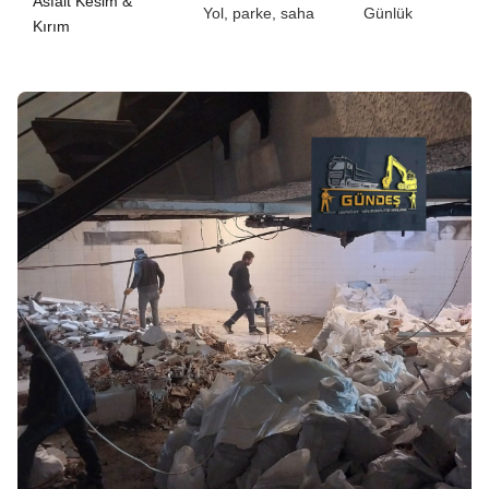
Asfalt Kesim &
Yol, parke, saha
Günlük
Kırım