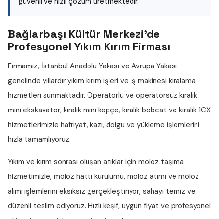
güvenli ve hızlı çözüm üretmektedir.”
Bağlarbaşı Kültür Merkezi'de
Profesyonel Yıkım Kırım Firması
Firmamız, İstanbul Anadolu Yakası ve Avrupa Yakası
genelinde yıllardır
yıkım kırım işleri
ve iş makinesi kiralama
hizmetleri sunmaktadır. Operatörlü ve operatörsüz
kiralık
mini ekskavatör
,
kiralık mini kepçe
,
kiralık bobcat
ve
kiralık 1CX
hizmetlerimizle hafriyat, kazı, dolgu ve yükleme işlemlerini
hızla tamamlıyoruz.
Yıkım ve kırım sonrası oluşan atıklar için
moloz taşıma
hizmetimizle,
moloz hattı
kurulumu,
moloz atımı
ve
moloz
alımı
işlemlerini eksiksiz gerçekleştiriyor, sahayı temiz ve
düzenli teslim ediyoruz. Hızlı keşif, uygun fiyat ve profesyonel