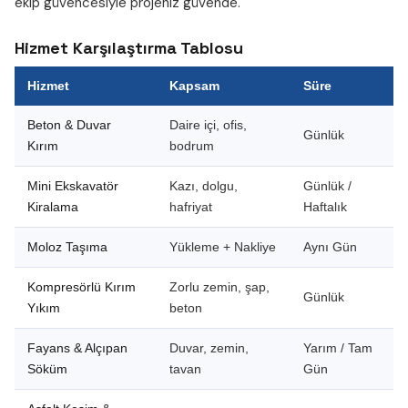
ekip güvencesiyle projeniz güvende.
Hizmet Karşılaştırma Tablosu
Hizmet
Kapsam
Süre
Beton & Duvar
Daire içi, ofis,
Günlük
Kırım
bodrum
Mini Ekskavatör
Kazı, dolgu,
Günlük /
Kiralama
hafriyat
Haftalık
Moloz Taşıma
Yükleme + Nakliye
Aynı Gün
Kompresörlü Kırım
Zorlu zemin, şap,
Günlük
Yıkım
beton
Fayans & Alçıpan
Duvar, zemin,
Yarım / Tam
Söküm
tavan
Gün