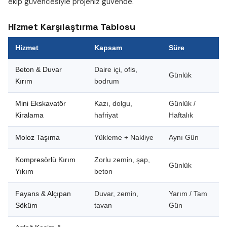
ekip güvencesiyle projeniz güvende.
Hizmet Karşılaştırma Tablosu
Hizmet
Kapsam
Süre
Beton & Duvar
Daire içi, ofis,
Günlük
Kırım
bodrum
Mini Ekskavatör
Kazı, dolgu,
Günlük /
Kiralama
hafriyat
Haftalık
Moloz Taşıma
Yükleme + Nakliye
Aynı Gün
Kompresörlü Kırım
Zorlu zemin, şap,
Günlük
Yıkım
beton
Fayans & Alçıpan
Duvar, zemin,
Yarım / Tam
Söküm
tavan
Gün