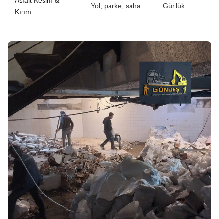
Asfalt Kesim &
Yol, parke, saha
Günlük
Kırım