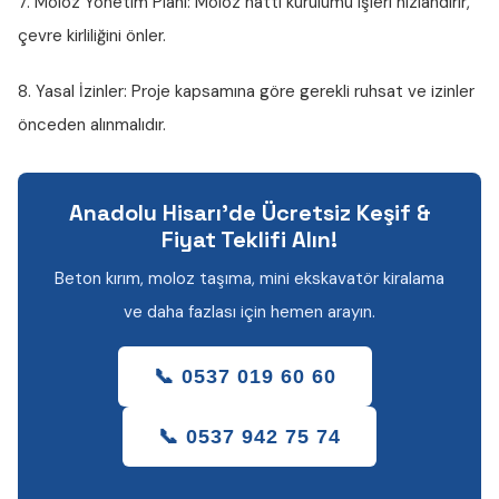
7. Moloz Yönetim Planı:
Moloz hattı kurulumu işleri hızlandırır,
çevre kirliliğini önler.
8. Yasal İzinler:
Proje kapsamına göre gerekli ruhsat ve izinler
önceden alınmalıdır.
Anadolu Hisarı'de Ücretsiz Keşif &
Fiyat Teklifi Alın!
Beton kırım, moloz taşıma, mini ekskavatör kiralama
ve daha fazlası için hemen arayın.
📞 0537 019 60 60
📞 0537 942 75 74